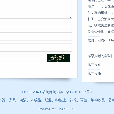
晃眼间已过卄年，
感叹一下，现在还
件，真的很好用，
杆子，已变油腻大
点开收藏夹里的这
看有些恍惚，遂灌点
感谢，祝您生活顺
~！
感恩大佬的辛勤付
搞芥末好
搞芥末帅
©1999-2049 胡搞虾搞 桂ICP备08101527号-3
木器、家具、装潢、木成品、纸业、种植业、养花、育苗、敬神物品、香
Powered By
Z-BlogPHP 1.7.5