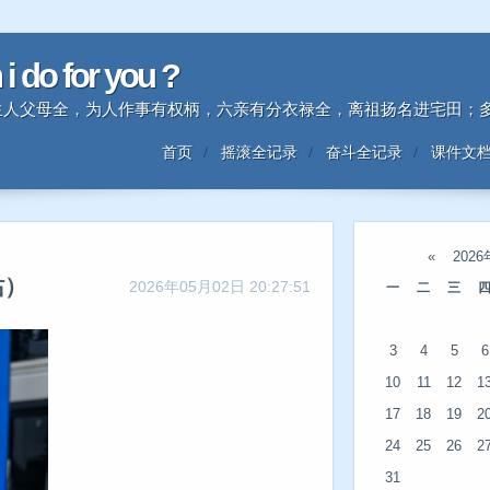
n i do for you ?
时中生人父母全，为人作事有权柄，六亲有分衣禄全，离祖扬名进宅田
首页
摇滚全记录
奋斗全记录
课件文
«
202
站）
2026年05月02日 20:27:51
一
二
三
3
4
5
6
10
11
12
1
17
18
19
2
24
25
26
2
31