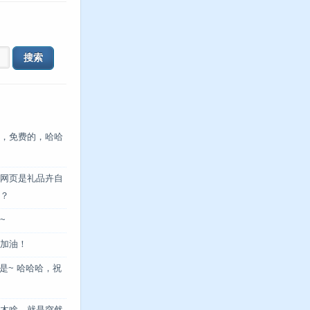
，免费的，哈哈
网页是礼品卉自
？
~
加油！
是~ 哈哈哈，祝