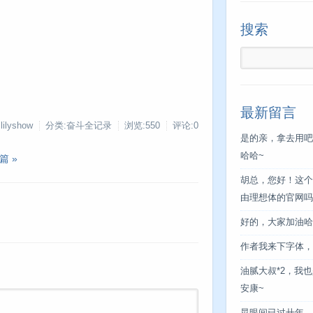
）
搜索
最新留言
ilyshow
分类:奋斗全记录
浏览:550
评论:0
是的亲，拿去用吧
哈哈~
篇 »
胡总，您好！这个
由理想体的官网吗
好的，大家加油哈
作者我来下字体，
油腻大叔*2，我也
安康~