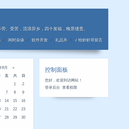
；多劳、受苦，流浪异乡，四十发福，晚景缝贵。
档
闲时杂谈
软件开发
礼品卉
√ 给虾虾哥留言
6年8月
»
控制面板
四
五
六
日
您好，欢迎到访网站！
1
2
登录后台
查看权限
7
8
9
3
14
15
16
0
21
22
23
7
28
29
30