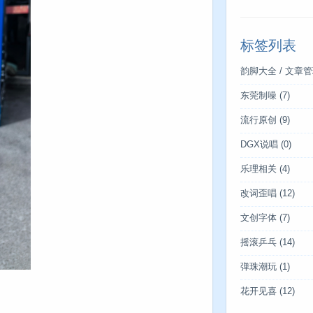
标签列表
韵脚大全 / 文章
东莞制噪
(7)
流行原创
(9)
DGX说唱
(0)
乐理相关
(4)
改词歪唱
(12)
文创字体
(7)
摇滚乒乓
(14)
弹珠潮玩
(1)
花开见喜
(12)