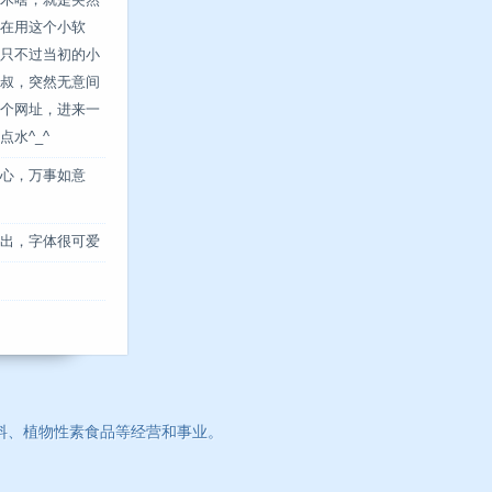
木啥，就是突然
在用这个小软
只不过当初的小
叔，突然无意间
个网址，进来一
水^_^
心，万事如意
出，字体很可爱
料、植物性素食品等经营和事业。