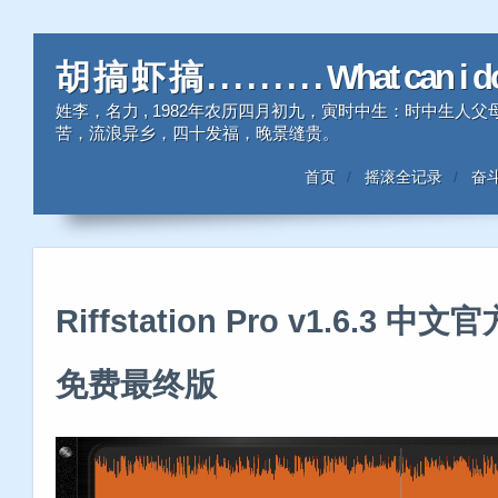
胡 搞 虾 搞 . . . . . . . . . What can i 
姓李，名力 , 1982年农历四月初九，寅时中生：时中生
苦，流浪异乡，四十发福，晚景缝贵。
首页
摇滚全记录
奋
Riffstation Pro v1.6.3 中文官
免费最终版